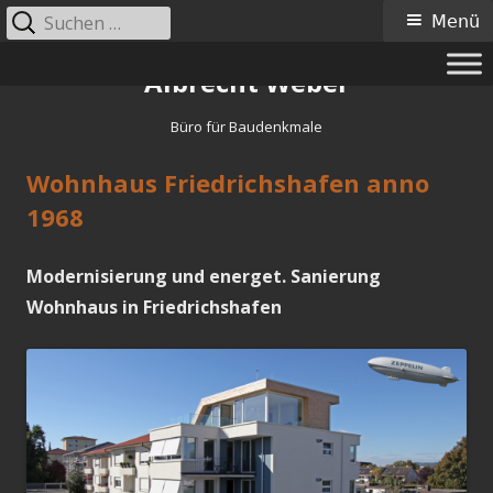
Suche
Primäres
Menü
nach:
Menü
Springe
Albrecht Weber
zum
Inhalt
Büro für Baudenkmale
Wohnhaus Friedrichshafen anno
1968
Modernisierung und energet. Sanierung
Wohnhaus in Friedrichshafen