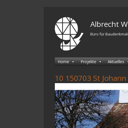
Springe
zum
Albrecht 
Inhalt
Büro für Baudenkmal
Primäres
Home
Projekte
Aktuelles
Menü
10 150703 St Johann