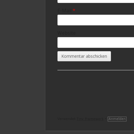
E-Mail
*
Website
Footer
Inhalt
Verwendet
Tiny Framework
•
Anmelden