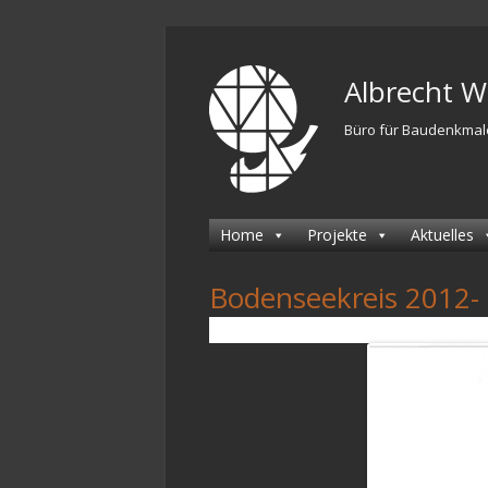
Springe
zum
Albrecht 
Inhalt
Büro für Baudenkmal
Primäres
Home
Projekte
Aktuelles
Menü
Bodenseekreis 2012-