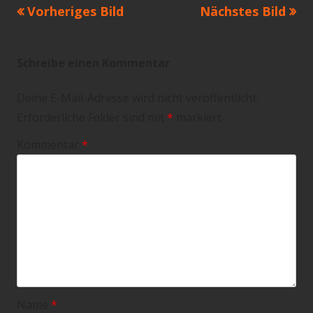
Vorheriges Bild
Nächstes Bild
Schreibe einen Kommentar
Deine E-Mail-Adresse wird nicht veröffentlicht.
Erforderliche Felder sind mit
*
markiert
Kommentar
*
Name
*