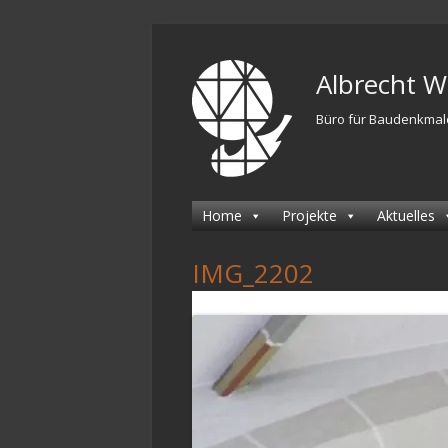
Springe
zum
Albrecht 
Inhalt
Büro für Baudenkmal
Primäres
Home
Projekte
Aktuelles
Menü
IMG_2202